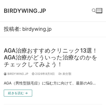
コ
ン
BIRDYWING.JP
テ
ン
ツ
投稿者:
birdywing.jp
検索:
へ
ス
キ
AGA治療おすすめクリニック13選！
ッ
プ
AGA治療がどういった治療なのかを
チェックしてみよう！
BIRDYWING.JP
2026年8月9日
未分類
AGA（男性型脱毛症）に悩む方に向けて、最新のAG…
続きを読む →